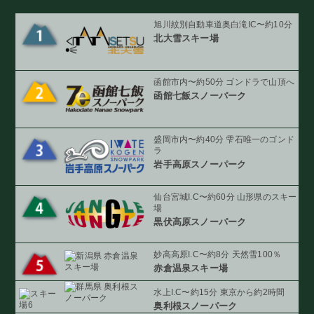
旭川紋別自動車道奥白滝IC〜約10分
北大雪スキー場
函館市内〜約50分 ゴンドラで山頂へ
函館七飯スノーパーク
盛岡市内〜約40分 雫石唯一のゴンド
ラ
岩手高原スノーパーク
仙台宮城I.C〜約60分 山形県のスキー
場
黒伏高原スノーパーク
妙高高原I.C〜約8分 天然雪100％
赤倉温泉スキー場
水上I.C〜約15分 東京から約2時間
奥利根スノーパーク