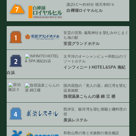
諏訪I.C〜約40分 晴天率80％
白樺湖ロイヤルヒル
安芸の宮島･厳島神社を望む
みやじまぐ
ち海の駅
安芸グランドホテル
太平洋のオーシャンビュー
和歌山のリ
ゾートホテル
インフィニート
HOTEL&SPA 南紀
白浜
国内屈指の「美人の湯」
錦江湾を望む
温泉旅館
指宿温泉こらんの湯
錦 江 楼
西伊豆、駿河湾を望む
潮騒と磯料理の
宿
美浜レステル
和歌山県の海と
水族館の複合施設