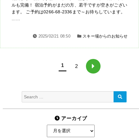
ルも完備！ 宿泊予約がまだの方、若干ですが空きがござい
ます。 ご予約は0266-68-2336まで～お待ちしています。
……
2025/02/21 08:50
スキー場からのお知らせ
投
1
2
稿
Nex
t
の
pag
Search
SEARC
e
ペ
for:
ー
アーカイブ
ジ
ア
送
ー